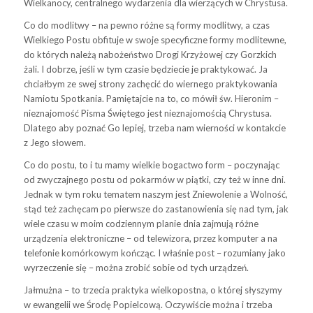
Wielkanocy, centralnego wydarzenia dla wierzących w Chrystusa.
Co do modlitwy – na pewno różne są formy modlitwy, a czas
Wielkiego Postu obfituje w swoje specyficzne formy modlitewne,
do których należą nabożeństwo Drogi Krzyżowej czy Gorzkich
żali. I dobrze, jeśli w tym czasie będziecie je praktykować. Ja
chciałbym ze swej strony zachęcić do wiernego praktykowania
Namiotu Spotkania. Pamiętajcie na to, co mówił św. Hieronim –
nieznajomość Pisma Świętego jest nieznajomością Chrystusa.
Dlatego aby poznać Go lepiej, trzeba nam wierności w kontakcie
z Jego słowem.
Co do postu, to i tu mamy wielkie bogactwo form – poczynając
od zwyczajnego postu od pokarmów w piątki, czy też w inne dni.
Jednak w tym roku tematem naszym jest Zniewolenie a Wolność,
stąd też zachęcam po pierwsze do zastanowienia się nad tym, jak
wiele czasu w moim codziennym planie dnia zajmują różne
urządzenia elektroniczne – od telewizora, przez komputer a na
telefonie komórkowym kończąc. I właśnie post – rozumiany jako
wyrzeczenie się – można zrobić sobie od tych urządzeń.
Jałmużna – to trzecia praktyka wielkopostna, o której słyszymy
w ewangelii we Środę Popielcową. Oczywiście można i trzeba