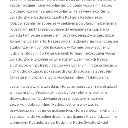
każdej rodzinie i całej wspólnocie. Do czego wzywa mnie Bóg?
Do czego wzywa nas, jako wspólnotę, gałąź wielkiego Ruchu
Światło-Życie, będącego cząstką Kościoła Katolickiego?
Odpowiedzieliśmy sobie, że w pięknym powołaniu małżeńskim i
rodzinnym, jest także powołanie do ewangelizacji, zapalania
Światła tam, gdzie panuje ciemność i budzenia Życia tam, gdzie
go nie ma lub zamarło. Nasze spotkanie zbiegło się równocześnie
z zakończeniem Synodu Biskupów w Rzymie, poświęconemu
ludziom młodym. To także kierunek formacji tegorocznej Ruchu
Światło-Życie. Zgodnie potwierdziliśmy, że młodych trzeba
słuchać, bo oni potrzebują bycia wysłuchanymi. I trzeba budzić w
nich duchowy zapał, pokazując drogę do spotkania z Jezusem
Chrystusem, poznania Go, pokochania i chęci naśladowania.
Jestem wdzięczny wszystkim, którzy zorganizowali i wzięli udział
w naszym Dniu Wspólnoty, gdyż był on kolejnym, pięknym
doświadczeniem budowania oraz świadectwem naszych
szczerych, dobrych chęci. Radość jest tym większa, że
przychodzą do nas nowe małżeństwa, które serdecznie witamy i
zapraszamy do wspólnej drogi na spotkanie z Przychodzącym, w
Domowym Kościele, Gałęzi Rodzinnej Ruchu Światło-Życie!