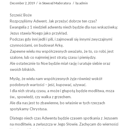
/
/
December 2, 2019
in
Słowo od Moderatora
by
admin
Szcześć Boże
Rozpczęliśmy Adwent. Jak przeżyć dobrze ten czas?
Ewangelia z 1 niedzieli adwentu niech będzie dla nas wskazówką:
Jezus stawia Noego jako przykład.
Podczas gdy inni jedli i pili, i zajmowali się innymi zwyczajnymi
czynnościami, on budował Arkę.
Zapewne wielu mu współczesnych uważało, że to, co robi, jest
szalone, lub co najmniej jest stratą czasu i pieniędzy.
Ale ostatecznie to Noe będzie miał rację i uratuje siebie oraz
swoich bliskich.
Myślę, że wielu nam współczesnych żyje również wokół
podobnych wartości – jeść, kupować, używać.
I dla nich stratą czasu, a może i głupotą będzie modlitwa, msza
św., spowiedź, czy walka z grzechem.
Ale dla nas jest to zbawienne, bo właśnie w tych rzeczach
spotykamy Chrystusa.
Dlatego niech czas Adwentu będzie czasem spotkania z Jezusem
na modlitwie, a zwłaszcza w Jego Słowie. Zachęcam do wierności