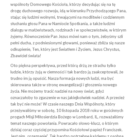
wspólnoty Domowego Kościoła, którzy decydując się na tę
drogę duchowego rozwoju, idą w kierunku Przychodzącego Pana,
stając się ludźmi wolnymi, trwającymi na modlitwie i codziennym
słuchaniu głosu Pana w Namiocie Spotkania, a także ludźmi
dialogu w małżeństwach, rodzinach i w społeczeństwie, w którym
żyjemy. Równocześnie Pan Jezus mówi nam o tym, żebyśmy szli
pełni ducha, z podniesionymi głowami, ponieważ zbliża się nasze
odkupienie, Ten, który jest Światłem i Życiem, Jezus Chrystus,
Zbawiciel świata!
Oto piękna perspektywa, przed którą drżą ze strachu tylko
ludzie, którzy żyją w ciemności i tak bardzo ją zaakceptowali, że
trudno im ją opuścić. Nasza formacja nowych ludzi, ma być
skierowana także w stronę ewangelizacji i głoszenia nowego
życia. Nie możemy tracić nadziei na nowy świat, gdyż
oznaczałoby to zgaszenie w nas jakiejkolwiek nadziei. A przecież
tak być nie może! W czasie naszego Dnia Wspólnoty, który
przeżywaliśmy w sobotę, 10 listopada 2018 roku w gościnnych
progach Misji Miłosierdzia Bożego w Lombard, IL, rozważaliśmy
temat naszego powołania. Powracało słowo-klucz, o którym
dzisiaj coraz częściej przypomina Kościołowi papież Franciszek.
Jest nim „rozeznanie”. Tak bardzo potrzebne każdemu z osobna,