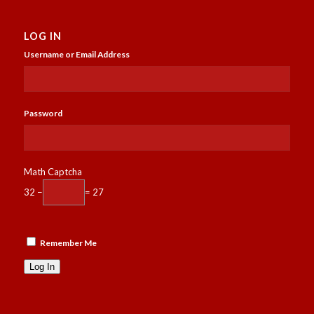
LOG IN
Username or Email Address
Password
Math Captcha
32 −
= 27
Remember Me
Log In