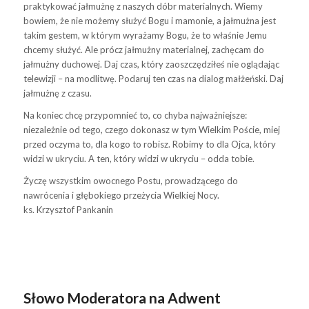
praktykować jałmużnę z naszych dóbr materialnych. Wiemy
bowiem, że nie możemy służyć Bogu i mamonie, a jałmużna jest
takim gestem, w którym wyrażamy Bogu, że to właśnie Jemu
chcemy służyć. Ale prócz jałmużny materialnej, zachęcam do
jałmużny duchowej. Daj czas, który zaoszczędziłeś nie oglądając
telewizji – na modlitwę. Podaruj ten czas na dialog małżeński. Daj
jałmużnę z czasu.
Na koniec chcę przypomnieć to, co chyba najważniejsze:
niezależnie od tego, czego dokonasz w tym Wielkim Poście, miej
przed oczyma to, dla kogo to robisz. Robimy to dla Ojca, który
widzi w ukryciu. A ten, który widzi w ukryciu – odda tobie.
Życzę wszystkim owocnego Postu, prowadzącego do
nawrócenia i głębokiego przeżycia Wielkiej Nocy.
ks. Krzysztof Pankanin
Słowo Moderatora na Adwent