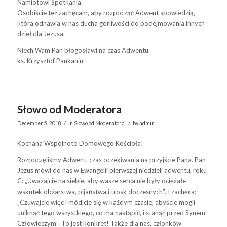
Namiotowi Spotkania.
Osobiście też zachęcam, aby rozpocząć Adwent spowiedzią,
która odnawia w nas ducha gorliwości do podejmowania innych
dzieł dla Jezusa.
Niech Wam Pan błogosławi na czas Adwentu
ks. Krzysztof Pankanin
Słowo od Moderatora
/
/
December 5, 2018
in
Słowo od Moderatora
by
admin
Kochana Wspólnoto Domowego Kościoła!
Rozpoczęliśmy Adwent, czas oczekiwania na przyjście Pana. Pan
Jezus mówi do nas w Ewangelii pierwszej niedzieli adwentu, roku
C: „Uważajcie na siebie, aby wasze serca nie były ociężałe
wskutek obżarstwa, pijaństwa i trosk doczesnych”. I zachęca:
„Czuwajcie więc i módlcie się w każdym czasie, abyście mogli
uniknąć tego wszystkiego, co ma nastąpić, i stanąć przed Synem
Człowieczym”. To jest konkret! Także dla nas, członków