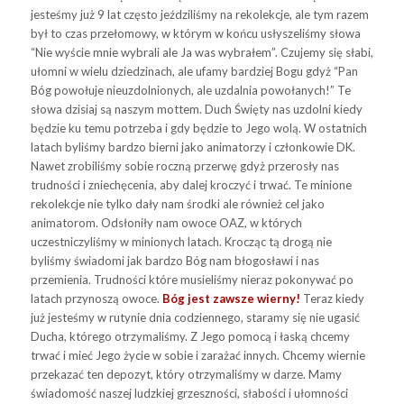
jesteśmy już 9 lat często jeździliśmy na rekolekcje, ale tym razem
był to czas przełomowy, w którym w końcu usłyszeliśmy słowa
“Nie wyście mnie wybrali ale Ja was wybrałem”. Czujemy się słabi,
ułomni w wielu dziedzinach, ale ufamy bardziej Bogu gdyż “Pan
Bóg powołuje nieuzdolnionych, ale uzdalnia powołanych!” Te
słowa dzisiaj są naszym mottem. Duch Święty nas uzdolni kiedy
będzie ku temu potrzeba i gdy będzie to Jego wolą. W ostatnich
latach byliśmy bardzo bierni jako animatorzy i członkowie DK.
Nawet zrobiliśmy sobie roczną przerwę gdyż przerosły nas
trudności i zniechęcenia, aby dalej kroczyć i trwać. Te minione
rekolekcje nie tylko dały nam środki ale również cel jako
animatorom. Odsłoniły nam owoce OAZ, w których
uczestniczyliśmy w minionych latach. Krocząc tą drogą nie
byliśmy świadomi jak bardzo Bóg nam błogosławi i nas
przemienia. Trudności które musieliśmy nieraz pokonywać po
latach przynoszą owoce.
Bóg jest zawsze wierny!
Teraz kiedy
już jesteśmy w rutynie dnia codziennego, staramy się nie ugasić
Ducha, którego otrzymaliśmy. Z Jego pomocą i łaską chcemy
trwać i mieć Jego życie w sobie i zarażać innych. Chcemy wiernie
przekazać ten depozyt, który otrzymaliśmy w darze. Mamy
świadomość naszej ludzkiej grzeszności, słabości i ułomności