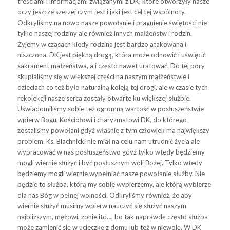
treściami i informacjami związanymi z DK, które otworzyły nasze
oczy jeszcze szerzej czym jest i jaki jest cel tej wspólnoty.
Odkryliśmy na nowo nasze powołanie i pragnienie świętości nie
tylko naszej rodziny ale również innych małżeństw i rodzin.
Żyjemy w czasach kiedy rodzina jest bardzo atakowana i
niszczona. DK jest piękną drogą, która może odnowić i uświęcić
sakrament małżeństwa, a i często nawet uratować. Do tej pory
skupialiśmy się w większej części na naszym małżeństwie i
dzieciach co też było naturalną koleją tej drogi, ale w czasie tych
rekolekcji nasze serca zostały otwarte ku większej służbie.
Uświadomiliśmy sobie też ogromną wartość w posłuszeństwie
wpierw Bogu, Kościołowi i charyzmatowi DK, do którego
zostaliśmy powołani gdyż właśnie z tym człowiek ma największy
problem. Ks. Blachnicki nie miał na celu nam utrudnić życia ale
wypracować w nas posłuszeństwo gdyż tylko wtedy będziemy
mogli wiernie służyć i być posłusznym woli Bożej. Tylko wtedy
będziemy mogli wiernie wypełniać nasze powołanie służby. Nie
będzie to służba, którą my sobie wybierzemy, ale którą wybierze
dla nas Bóg w pełnej wolności. Odkryliśmy również, że aby
wiernie służyć musimy wpierw nauczyć się służyć naszym
najbliższym, mężowi, żonie itd…, bo tak naprawdę często służba
może zamienić się w ucieczkę z domu lub też w niewolę. W DK