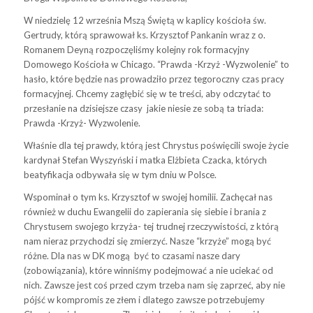
W niedzielę 12 września Mszą Świętą w kaplicy kościoła św.
Gertrudy, którą sprawował ks. Krzysztof Pankanin wraz z o.
Romanem Deyną rozpoczęliśmy kolejny rok formacyjny
Domowego Kościoła w Chicago. “Prawda -Krzyż -Wyzwolenie” to
hasło, które będzie nas prowadziło przez tegoroczny czas pracy
formacyjnej. Chcemy zagłębić się w te treści, aby odczytać to
przesłanie na dzisiejsze czasy jakie niesie ze sobą ta triada:
Prawda -Krzyż- Wyzwolenie.
Właśnie dla tej prawdy, którą jest Chrystus poświęcili swoje życie
kardynał Stefan Wyszyński i matka Elżbieta Czacka, których
beatyfikacja odbywała się w tym dniu w Polsce.
Wspominał o tym ks. Krzysztof w swojej homilii. Zachęcał nas
również w duchu Ewangelii do zapierania się siebie i brania z
Chrystusem swojego krzyża- tej trudnej rzeczywistości, z którą
nam nieraz przychodzi się zmierzyć. Nasze “krzyże” mogą być
różne. Dla nas w DK mogą być to czasami nasze dary
(zobowiązania), które winniśmy podejmować a nie uciekać od
nich. Zawsze jest coś przed czym trzeba nam się zaprzeć, aby nie
pójść w kompromis ze złem i dlatego zawsze potrzebujemy