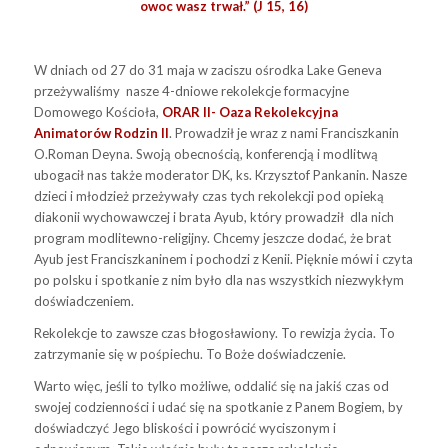
owoc wasz trwał.” (J 15, 16)
W dniach od 27 do 31 maja w zaciszu ośrodka Lake Geneva
przeżywaliśmy nasze 4-dniowe rekolekcje formacyjne
Domowego Kościoła,
ORAR II- Oaza Rekolekcyjna
Animatorów Rodzin II
. Prowadził je wraz z nami Franciszkanin
O.Roman Deyna. Swoją obecnością, konferencją i modlitwą
ubogacił nas także moderator DK, ks. Krzysztof Pankanin. Nasze
dzieci i młodzież przeżywały czas tych rekolekcji pod opieką
diakonii wychowawczej i brata Ayub, który prowadził dla nich
program modlitewno-religijny. Chcemy jeszcze dodać, że brat
Ayub jest Franciszkaninem i pochodzi z Kenii. Pięknie mówi i czyta
po polsku i spotkanie z nim było dla nas wszystkich niezwykłym
doświadczeniem.
Rekolekcje to zawsze czas błogosławiony. To rewizja życia. To
zatrzymanie się w pośpiechu. To Boże doświadczenie.
Warto więc, jeśli to tylko możliwe, oddalić się na jakiś czas od
swojej codzienności i udać się na spotkanie z Panem Bogiem
,
by
doświadczyć Jego bliskości i powrócić wyciszonym i