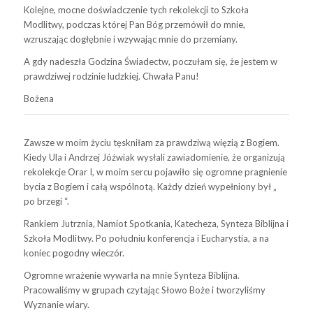
Kolejne, mocne doświadczenie tych rekolekcji to Szkoła
Modlitwy, podczas której Pan Bóg przemówił do mnie,
wzruszając dogłębnie i wzywając mnie do przemiany.
A gdy nadeszła Godzina Świadectw, poczułam się, że jestem w
prawdziwej rodzinie ludzkiej. Chwała Panu!
Bożena
Zawsze w moim życiu tęskniłam za prawdziwą więzią z Bogiem.
Kiedy Ula i Andrzej Jóźwiak wysłali zawiadomienie, że organizują
rekolekcje Orar I, w moim sercu pojawiło się ogromne pragnienie
bycia z Bogiem i całą wspólnotą. Każdy dzień wypełniony był „
po brzegi “.
Rankiem Jutrznia, Namiot Spotkania, Katecheza, Synteza Biblijna i
Szkoła Modlitwy. Po południu konferencja i Eucharystia, a na
koniec pogodny wieczór.
Ogromne wrażenie wywarła na mnie Synteza Biblijna.
Pracowaliśmy w grupach czytając Słowo Boże i tworzyliśmy
Wyznanie wiary.