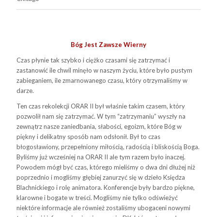
Bóg Jest Zawsze Wierny
Czas płynie tak szybko i ciężko czasami się zatrzymać i
zastanowić ile chwil minęło w naszym życiu, które było pustym
zabieganiem, ile zmarnowanego czasu, który otrzymaliśmy w
darze.
Ten czas rekolekcji ORAR II był właśnie takim czasem, który
pozwolił nam się zatrzymać. W tym “zatrzymaniu” wyszły na
zewnątrz nasze zaniedbania, słabości, egoizm, które Bóg w
piękny i delikatny sposób nam odsłonił. Był to czas
błogosławiony, przepełniony miłością, radością i bliskością Boga.
Byliśmy już wcześniej na ORAR II ale tym razem było inaczej.
Powodem mógł być czas, którego mieliśmy o dwa dni dłużej niż
poprzednio i mogliśmy głębiej zanurzyć się w dzieło Księdza
Blachnickiego i rolę animatora. Konferencje były bardzo piękne,
klarowne i bogate w treści. Mogliśmy nie tylko odświeżyć
niektóre informacje ale również zostaliśmy ubogaceni nowymi