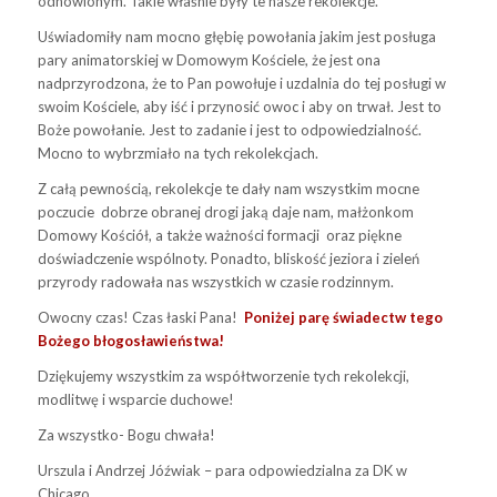
odnowionym. Takie właśnie były te nasze rekolekcje.
Uświadomiły nam mocno głębię powołania jakim jest posługa
pary animatorskiej w Domowym Kościele, że jest ona
nadprzyrodzona, że to Pan powołuje i uzdalnia do tej posługi w
swoim Kościele,
aby iść i przynosić owoc i aby on trwał
. Jest to
Boże powołanie. Jest to zadanie i jest to odpowiedzialność.
Mocno to wybrzmiało na tych rekolekcjach.
Z całą pewnością, rekolekcje te dały nam wszystkim mocne
poczucie dobrze obranej drogi jaką daje nam, małżonkom
Domowy Kościół, a także ważności formacji oraz piękne
doświadczenie wspólnoty. Ponadto, bliskość jeziora i zieleń
przyrody radowała nas wszystkich w czasie rodzinnym.
Owocny czas! Czas łaski Pana!
Poniżej parę świadectw tego
Bożego błogosławieństwa!
Dziękujemy wszystkim za współtworzenie tych rekolekcji,
modlitwę i wsparcie duchowe!
Za wszystko- Bogu chwała!
Urszula i Andrzej Jóźwiak – para odpowiedzialna za DK w
Chicago