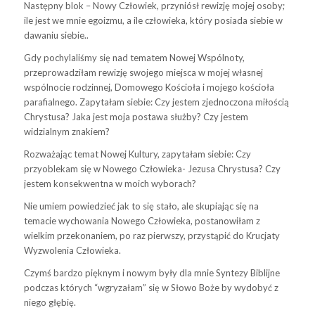
Następny blok – Nowy Człowiek, przyniósł rewizję mojej osoby;
ile jest we mnie egoizmu, a ile człowieka, który posiada siebie w
dawaniu siebie..
Gdy pochylaliśmy się nad tematem Nowej Wspólnoty,
przeprowadziłam rewizję swojego miejsca w mojej własnej
wspólnocie rodzinnej, Domowego Kościoła i mojego kościoła
parafialnego. Zapytałam siebie: Czy jestem zjednoczona miłością
Chrystusa? Jaka jest moja postawa służby? Czy jestem
widzialnym znakiem?
Rozważając temat Nowej Kultury, zapytałam siebie: Czy
przyoblekam się w Nowego Człowieka- Jezusa Chrystusa? Czy
jestem konsekwentna w moich wyborach?
Nie umiem powiedzieć jak to się stało, ale skupiając się na
temacie wychowania Nowego Człowieka, postanowiłam z
wielkim przekonaniem, po raz pierwszy, przystąpić do Krucjaty
Wyzwolenia Człowieka.
Czymś bardzo pięknym i nowym były dla mnie Syntezy Biblijne
podczas których “wgryzałam” się w Słowo Boże by wydobyć z
niego głębię.