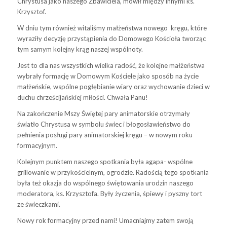
Chrystusa jako naszego Zbawiciela, mówił między innymi ks.
Krzysztof.
W dniu tym również witaliśmy małżeństwa nowego kręgu, które
wyraziły decyzję przystąpienia do Domowego Kościoła tworząc
tym samym kolejny krąg naszej wspólnoty.
Jest to dla nas wszystkich wielka radość, że kolejne małżeństwa
wybrały formację w Domowym Kościele jako sposób na życie
małżeńskie, wspólne pogłębianie wiary oraz wychowanie dzieci w
duchu chrześcijańskiej miłości. Chwała Panu!
Na zakończenie Mszy Świętej pary animatorskie otrzymały
światło Chrystusa w symbolu świec i błogosławieństwo do
pełnienia posługi pary animatorskiej kręgu – w nowym roku
formacyjnym.
Kolejnym punktem naszego spotkania była agapa- wspólne
grillowanie w przykościelnym, ogrodzie. Radością tego spotkania
była też okazja do wspólnego świętowania urodzin naszego
moderatora, ks. Krzysztofa. Były życzenia, śpiewy i pyszny tort
ze świeczkami.
Nowy rok formacyjny przed nami! Umacniajmy zatem swoją