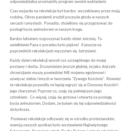
odpowiedzialna urozmaiciły program swoimi wykładami.
Czas wyjazdu na rekolekcje był bardzo wyczekiwany przez moją
rodzinę. Okres pandemii zrodził poczucie głodu w naszych
sercach i umysłach. Ponadto, chcieliśmy się przygotować do
posługi bycia animatorem w naszym kręgu.
Bardzo lubiałam rozpoczynać każdy dzień Jutrznią. To
uwielbienie Pana o poranku było piękne! A jeszcze na
poprzednich rekolekcjach męczyłam się Jutrzniami.
Każdy dzień rekolekcji wnosił coś szczególnego do mojej
postawy i ducha. Zrozumiałam jeszcze głębiej, że jako dojrzały
chrześcijanin muszę powiedzieć NIE mojemu egoizmowi i
uświęcać siebie i innych w tworzeniu “Żywego Kościoła”. Również
te rekolekcje pozwoliły mi lepiej wgryźć się w Domowy Kościół i
jego charyzmat. Poprzez co, czuję się pełniejszym jego
członkiem. Co więcej, czuję się gotowa i otwarta na posługę
bycia animatorem. Dodam, że bałam się tej odpowiedzialności
dotychczas.
Ponieważ rekolekcje odbywały się w ośrodku protestanckim,
esencją naszych spotkań było wystawienie Najświętszego