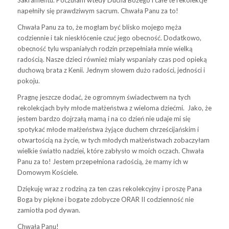
Sakramentu. Poczułam wtedy Ducha Bożego i całe te rekolekcje
napełniły się prawdziwym sacrum. Chwała Panu za to!
Chwała Panu za to, że mogłam być blisko mojego męża
codziennie i tak nieskłócenie czuć jego obecność. Dodatkowo,
obecność tylu wspaniałych rodzin przepełniała mnie wielką
radością. Nasze dzieci również miały wspaniały czas pod opieką
duchową brata z Kenii. Jednym słowem dużo radości, jedności i
pokoju.
Pragnę jeszcze dodać, że ogromnym świadectwem na tych
rekolekcjach były młode małżeństwa z wieloma dziećmi. Jako, że
jestem bardzo dojrzałą mamą i na co dzień nie udaje mi się
spotykać młode małżeństwa żyjące duchem chrześcijańskim i
otwartością na życie, w tych młodych małżeństwach zobaczyłam
wielkie światło nadziei, które zabłysło w moich oczach. Chwała
Panu za to! Jestem przepełniona radością, że mamy ich w
Domowym Kościele.
Dziękuję wraz z rodziną za ten czas rekolekcyjny i proszę Pana
Boga by piękne i bogate zdobycze ORAR II codzienność nie
zamiotła pod dywan.
Chwała Panu!