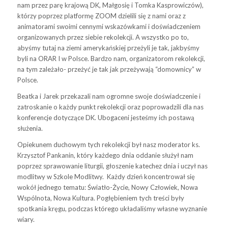
nam przez parę krajową DK, Małgosię i Tomka Kasprowiczów),
którzy poprzez platformę ZOOM dzielili się z nami oraz z
animatorami swoimi cennymi wskazówkami i doświadczeniem
organizowanych przez siebie rekolekcji. A wszystko po to,
abyśmy tutaj na ziemi amerykańskiej przeżyli je tak, jakbyśmy
byli na ORAR I w Polsce. Bardzo nam, organizatorom rekolekcji,
na tym zależało- przeżyć je tak jak przeżywają “domownicy” w
Polsce.
Beatka i Jarek przekazali nam ogromne swoje doświadczenie i
zatroskanie o każdy punkt rekolekcji oraz poprowadzili dla nas
konferencje dotyczące DK. Ubogaceni jesteśmy ich postawą
służenia.
Opiekunem duchowym tych rekolekcji był nasz moderator ks.
Krzysztof Pankanin, który każdego dnia oddanie służył nam
poprzez sprawowanie liturgii, głoszenie katechez dnia i uczył nas
modlitwy w Szkole Modlitwy. Każdy dzień koncentrował się
wokół jednego tematu: Światło-Życie, Nowy Człowiek, Nowa
Wspólnota, Nowa Kultura. Pogłębieniem tych treści były
spotkania kręgu, podczas którego układaliśmy własne wyznanie
wiary.