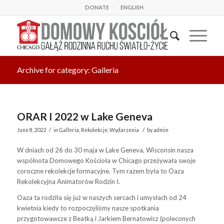
DONATE
ENGLISH
Archive for category: Galleria
ORAR I 2022 w Lake Geneva
/
/
June 8, 2022
in
Galleria
,
Rekolekcje
,
Wydarzenia
by
admin
W dniach od 26 do 30 maja w Lake Geneva, Wisconsin nasza
wspólnota Domowego Kościoła w Chicago przeżywała swoje
coroczne rekolekcje formacyjne. Tym razem była to Oaza
Rekolekcyjna Animatorów Rodzin I.
Oaza ta rodziła się już w naszych sercach i umysłach od 24
kwietnia kiedy to rozpoczęliśmy nasze spotkania
przygotowawcze z Beatką i Jarkiem Bernatowicz (poleconych