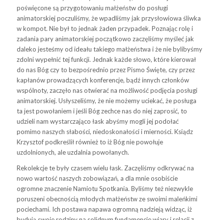
poświęcone są przygotowaniu małżeństw do posługi
animatorskiej poczuliśmy, że wpadliśmy jak przysłowiowa śliwka
w kompot. Nie był to jednak żaden przypadek. Poznając rolę i
zadania pary animatorskiej początkowo zaczęliśmy myśleć jak
daleko jesteśmy od ideału takiego małżeństwa i że nie bylibyśmy
zdolni wypełnić tej funkcji. Jednak każde słowo, które kierował
do nas Bóg czy to bezpośrednio przez Pismo Święte, czy przez
kapłanów prowadzących konferencje, bądź innych członków
wspólnoty, zaczęło nas otwierać na możliwość podjęcia posługi
animatorskiej. Usłyszeliśmy, że nie możemy uciekać, że posługa
ta jest powołaniem i jeśli Bóg zechce nas do niej zaprosić, to
udzieli nam wystarczająco łask abyśmy mogli jej podołać
pomimo naszych słabości, niedoskonałości i mierności. Ksiądz
Krzysztof podkreślił również to iż Bóg nie powołuje
uzdolnionych, ale uzdalnia powołanych.
Rekolekcje te były czasem wielu łask. Zaczęliśmy odkrywać na
nowo wartość naszych zobowiązań, a dla mnie osobiście
ogromne znaczenie Namiotu Spotkania. Byliśmy też niezwykle
poruszeni obecnością młodych małżeństw ze swoimi maleńkimi
pociechami. Ich postawa napawa ogromną nadzieją widząc, iż
budują swoje rodziny na solidnym fundamencie wiary i relacji z