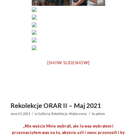
[SHOW SLIDESHOW]
Rekolekcje ORAR II – Maj 2021
/
/
June 23, 2021
in
Galleria
,
Rekolekcje
,
Wydarzenia
by
admin
„Nie wyście Mnie wybrali, ale Ja was wybrałem i
przeznaczyłem was na to, abyście szli i owoc przynosili i by