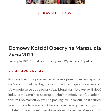
[SHOW SLIDESHOW]
Domowy Kościół Obecny na Marszu dla
Życia 2021
/
/
January 24, 2021
in
Galleria
,
Uncategorized
,
Wydarzenia
by
admin
Rockford Walk for Life
Kochani, bardzo się cieszę, że tak licznie pomimo mrozu byliśmy
na Marszu. Dziękuję Bogu za ta radość i nadzieję która wlewała
się w moje serce patrząc na księży którzy nam błogosławili, ilość
ludzi, na maszerująco-skacząco-bębniącą młodzież z Crusaders
for Life ( po marszu klęczeli na parkingu w Różańcu) i nasze dzieci
wpatrzone w to wszystko. Chwała Panu, że w tym mrocznym
ostatnio czasie dał mi tego doświadczyć! Dziękuję Wam za bycie