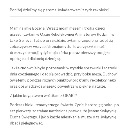
Poniżej dzielimy się paroma świadectwami z tych rekolekcji.
Mam na imię Bożena. Wraz z moim mężem i trójką dzieci,
uczestniczyłam w Oazie Rekolekcyjnej Animatorów Rodzin I w
Lake Geneva. Tuż po przyjeździe, byłam przepojona radością
zobaczywszy wszystkich znajomych. Towarzyszył mi też
dreszczyk emocji, gdyż moja córka po raz pierwszy podjęła
opiekę nad diakonią dziecięcą.
Jakże cudownie było pozostawić wszystkie sprawunki i rozterki
dnia codziennego i dać się prowadzić, przy boku męża, Duchowi
Świętemu podczas różnych punktów programu rekolekcyjnego
oraz doświadczyć świeżego powietrza w pięknej naturze.
Z jakim bogactwem wróciłam z ORAR I?
Podczas bloku tematycznego Światło-Życie, bardzo głęboko, po
raz pierwszy, zostałam natchniona prawdą, że jestem Świątynią
Ducha Świętego. I jak o każde mieszkanie, muszę o tą świątynię
dbać i pielęgnować.