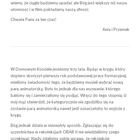
wiemy, że ciągle będziemy upadać ale Bóg jest większy niż nasza
ułomność i w Nim pokładamy naszą ufność.
Chwała Panu za ten czas!
Ania i Przemek
W Domowym Kościele jesteśmy trzy lata. Będąc w kręgu, który
dopiero skończył pierwszy rok podstawowej pracy formacyjnej,
mieliśmy świadomość tego, że będziemy musieli wybrać nową
parę animatorską. Było to jednak dla nas wyzwanie, którego
baliśmy się i zamierzaliśmy się podjąć. Wręcz do tego stopnia, iż
mój mąż stwierdził, że kategorycznie nie zgodziłby się na
zostanie parą animatorską nawet jeśli oznaczałoby to wyjście z
kręgu.
Bóg jednak działa w niezwykły sposób. Zgłaszając się do
uczestnictwa w rekolekcjach ORAR II nie wiedzieliśmy czego
oczekiwać. Kiedy zdaliśmy sobie sprawę, że rekolekcje