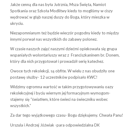
Jakże cenną dla nas była Jutrznia, Msza Święta, Namiot
Spotkania oraz Szkoła Modlitwy kiedy to mogliśmy w ciszy
wędrować w głąb naszej duszy do Boga, który mieszka w
ukryciu.
Niezapomnianym też będzie wieczór pogodny kiedy to między
innymi porwał nas wszystkich do zabawy polonez.
W czasie naszych zajęć naszymi dziećmi opiekowała się grupa
wspaniałych wolontariuszy wraz z Franciszkaninem br. Donem,
który dla nich przygotował i prowadził serię katechez.
Owoce tych rekolekcji, są obfite. W wielu z nas obudziły one
postawę służby- 12 uczestników podpisało KWC!
Widzimy ogromna wartość w takim przygotowywaniu oazy
rekolekcyjnej i byciu wiernym jej formacyjnym wymogom-
stajemy się “światłem, które świeci na świeczniku wobec
wszystkich.”
Za dar tego wyjątkowego czasu- Bogu dziękujemy. Chwała Panu!
Urszula i Andrzej Jóźwiak -para odpowiedzialna DK