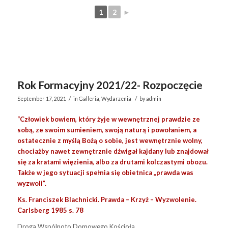
1
2
►
Rok Formacyjny 2021/22- Rozpoczęcie
/
/
September 17, 2021
in
Galleria
,
Wydarzenia
by
admin
“Człowiek bowiem, który żyje w wewnętrznej prawdzie ze
sobą, ze swoim sumieniem, swoją naturą i powołaniem, a
ostatecznie z myślą Bożą o sobie, jest wewnętrznie wolny,
chociażby nawet zewnętrznie dźwigał kajdany lub znajdował
się za kratami więzienia, albo za drutami kolczastymi obozu.
Także w jego sytuacji spełnia się obietnica „prawda was
wyzwoli”.
Ks. Franciszek Blachnicki. Prawda – Krzyż – Wyzwolenie.
Carlsberg 1985 s. 78
Droga Wspólnoto Domowego Kościoła,