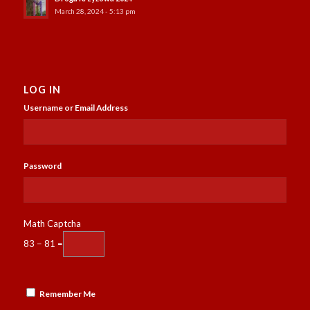
March 28, 2024 - 5:13 pm
LOG IN
Username or Email Address
Password
Math Captcha
83 − 81 =
Remember Me