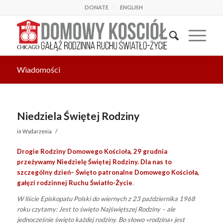
DONATE
ENGLISH
Wiadomości
Niedziela Świętej Rodziny
/
in
Wydarzenia
Drogie Rodziny Domowego Ko
ś
cio
ł
a, 29 grudnia
prze
ż
ywamy Niedziel
ę
Ś
wi
ę
tej Rodziny. Dla nas to
szczeg
ó
lny dzie
ń
–
Ś
wi
ę
to patronalne Domowego Ko
ś
cio
ł
a,
ga
łę
zi rodzinnej Ruchu
Ś
wiat
ł
o-
Ż
ycie
.
W liście Episkopatu Polski do wiernych z 23 października 1968
roku czytamy: Jest to święto Najświętszej Rodziny – ale
jednocześnie święto każdej rodziny. Bo słowo «rodzina» jest