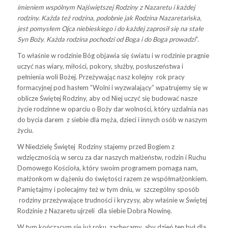
imieniem wspólnym Najświętszej Rodziny z Nazaretu i każdej
rodziny. Każda też rodzina, podobnie jak Rodzina Nazaretańska,
jest pomysłem Ojca niebieskiego i do każdej zaprosił się na stałe
Syn Boży. Każda rodzina pochodzi od Boga i do Boga prowadzi
“.
To właśnie w rodzinie Bóg objawia się światu i w rodzinie pragnie
uczyć nas wiary, miłości, pokory, służby, posłuszeństwa i
pełnienia woli Bożej. Przeżywając nasz kolejny rok pracy
formacyjnej pod hasłem ”Wolni i wyzwalający” wpatrujemy się w
oblicze Świętej Rodziny, aby od Niej uczyć się budować nasze
życie rodzinne w oparciu o Boży dar wolności, który uzdalnia nas
do bycia darem z siebie dla męża, dzieci i innych osób w naszym
życiu.
W Niedzielę Świȩtej Rodziny stajemy przed Bogiem z
wdzięcznością w sercu za dar naszych małżeństw, rodzin i Ruchu
Domowego Kościoła, który swoim programem pomaga nam,
małżonkom w dążeniu do świętości razem ze współmałżonkiem.
Pamiętajmy i polecajmy też w tym dniu, w szczególny sposób
rodziny przeżywające trudności i kryzysy, aby właśnie w Świętej
Rodzinie z Nazaretu ujrzeli dla siebie Dobra Nowinȩ.
W tym kończącym się już roku, zachęcamy, aby dzień ten był dla