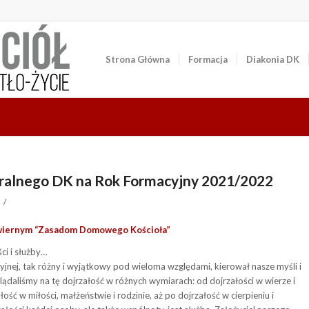
Strona Główna
Formacja
Diakonia DK
tralnego DK na Rok Formacyjny 2021/2022
/
 wiernym “Zasadom Domowego Kościoła”
i i służby…
yjnej, tak różny i wyjątkowy pod wieloma względami, kierował nasze myśli i
glądaliśmy na tę dojrzałość w różnych wymiarach: od dojrzałości
w wierze
i
ość w miłości, małżeństwie i rodzinie, aż po dojrzałość w cierpieniu i