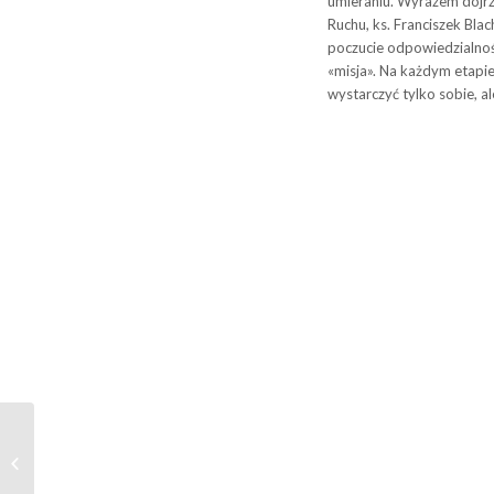
umieraniu. Wyrazem dojrz
Ruchu, ks. Franciszek Blac
poczucie odpowiedzialnoś
«misja». Na każdym etapie
wystarczyć tylko sobie, al
Eucharysrtia na
Zakończenie Etapu
Pilotowania