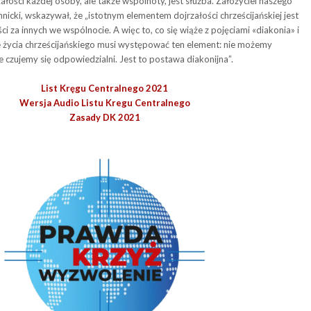
ałości każdej osoby, ale także wspólnoty
,
jest służba. Założyciel naszego
hnicki
,
wskazywał, że „
istotnym
elementem dojrzałości chrześcijańskiej jest
ci za innych we wspólnocie
. A więc to, co się wiąże z pojęciami «diakonia» i
 życia
chrześcijańskiego musi występować ten element: nie możemy
e czujemy się odpowiedzialni. Jest to postawa diakonijna”.
List Kręgu Centralnego 2021
Wersja Audio Listu Kregu Centralnego
Zasady DK 2021