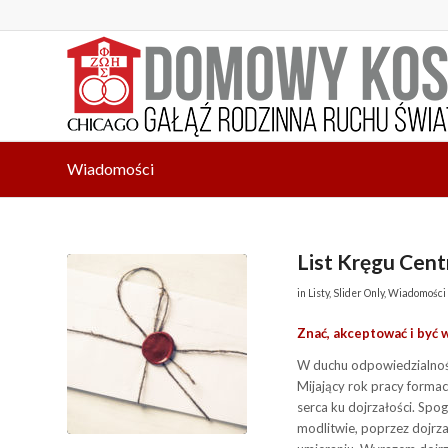
Wiadomości
List Kręgu Cen
in
Listy
,
Slider Only
,
Wiadomości
Znać, akceptować i być
W duchu odpowiedzialnośc
Mijający rok pracy formac
serca ku dojrzałości. Spo
modlitwie, poprzez dojrzał