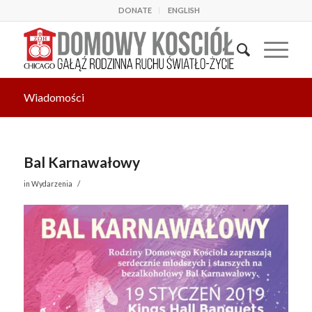
DONATE
ENGLISH
Wiadomości
Bal Karnawałowy
/
in
Wydarzenia