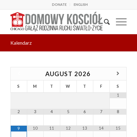
DONATE
ENGLISH
Kalendarz
AUGUST
2026
S
M
T
W
T
F
S
1
2
3
4
5
6
7
8
10
11
12
13
14
15
9