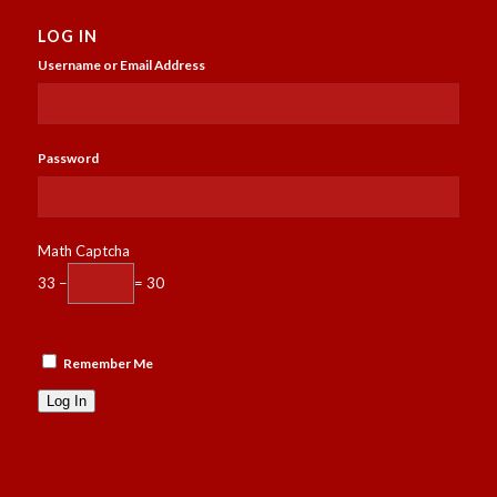
LOG IN
Username or Email Address
Password
Math Captcha
33 −
= 30
Remember Me
Log In