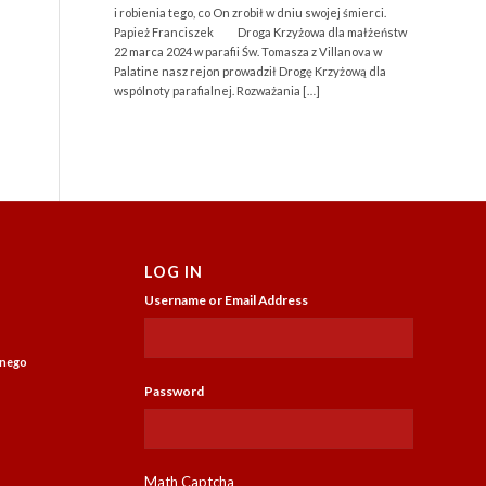
i robienia tego, co On zrobił w dniu swojej śmierci.
Papież Franciszek Droga Krzyżowa dla małżeństw
22 marca 2024 w parafii Św. Tomasza z Villanova w
Palatine nasz rejon prowadził Drogę Krzyżową dla
wspólnoty parafialnej. Rozważania […]
LOG IN
Username or Email Address
jnego
Password
Math Captcha