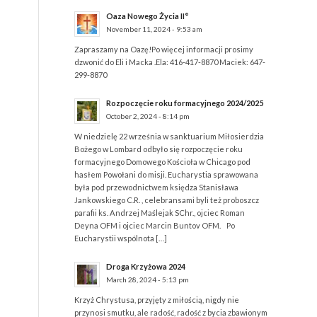
Oaza Nowego Życia II°
November 11, 2024 - 9:53 am
Zapraszamy na Oazę!Po więcej informacji prosimy
dzwonić do Eli i Macka .Ela: 416-417-8870 Maciek: 647-
299-8870
Rozpoczęcie roku formacyjnego 2024/2025
October 2, 2024 - 8:14 pm
W niedzielę 22 września w sanktuarium Miłosierdzia
Bożego w Lombard odbyło się rozpoczęcie roku
formacyjnego Domowego Kościoła w Chicago pod
hasłem Powołani do misji. Eucharystia sprawowana
była pod przewodnictwem księdza Stanisława
Jankowskiego C.R. , celebransami byli też proboszcz
parafii ks. Andrzej Maślejak SChr., ojciec Roman
Deyna OFM i ojciec Marcin Buntov OFM. Po
Eucharystii wspólnota […]
Droga Krzyżowa 2024
March 28, 2024 - 5:13 pm
Krzyż Chrystusa, przyjęty z miłością, nigdy nie
przynosi smutku, ale radość, radość z bycia zbawionym